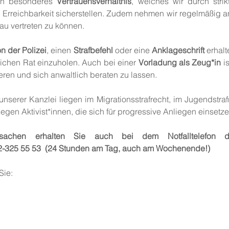
ein besonderes
Vertrauensverhältnis
, welches wir durch strik
Erreichbarkeit sicherstellen. Zudem nehmen wir regelmäßig an
au vertreten zu können.
n der Polizei
, einen
Strafbefehl
oder eine
Anklageschrift
erhalt
lichen Rat einzuholen. Auch bei einer
Vorladung als Zeug*in
is
eren und sich anwaltlich beraten zu lassen.
serer Kanzlei liegen im Migrationsstrafrecht, im Jugendstraf
gegen Aktivist*innen, die sich für progressive Anliegen einsetze
fsachen erhalten Sie auch bei dem Notfalltelefon d
172-325 55 53 (24 Stunden am Tag, auch am Wochenende!)
Sie: